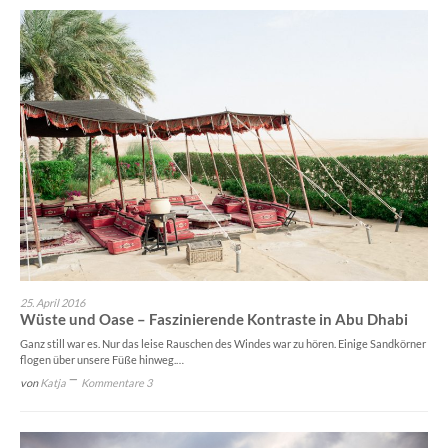
25. April 2016
Wüste und Oase – Faszinierende Kontraste in Abu Dhabi
Ganz still war es. Nur das leise Rauschen des Windes war zu hören. Einige Sandkörner
flogen über unsere Füße hinweg.…
von
Katja
Kommentare 3