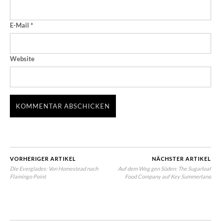
E-Mail
*
Website
VORHERIGER ARTIKEL
NÄCHSTER ARTIKEL
Die Everglades: Von Homestead nach
Auf dem Weg gen Süden: The Sugarloaf
Flamingo Point
Food Company auf Key Summerland