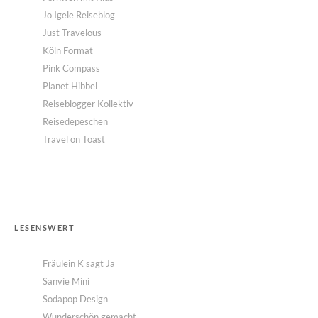
Jo Igele Reiseblog
Just Travelous
Köln Format
Pink Compass
Planet Hibbel
Reiseblogger Kollektiv
Reisedepeschen
Travel on Toast
LESENSWERT
Fräulein K sagt Ja
Sanvie Mini
Sodapop Design
Wunderschön gemacht