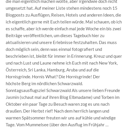
die man eigentlich machen wollte, aber irgendwie doch nicht
umgesetzt hat. Auf meiner Liste stehen mindestens noch 15
Blogposts zu Ausflügen, Reisen, Hotels und anderen Ideen, die
ich eigentlich gerne mit Euch teilen würde. Mal schauen, ob ich
es schaffe, aber ich werde einfach mal jede Woche ein bis zwei
Beiträge veröffentlichen, um dieses Tagebuch hier zu
aktualisieren und unsere Erlebnisse festzuhalten. Das muss
doch möglich sein, denn was einmal fotografiert und
beschrieben ist, bleibt für immer in Erinnerung. Kreuz und quer
und nach Lust und Laune nehme ich Euch mit nach New York,
Österreich, Sri Lanka, Hamburg, Aruba und auf die
Hornisgrinde. Hornis What? Die Hornisgrinde! Der
höchste Berg im nördlichen Schwarzwald.
Sonntagsausflugsziel Schwarzwald Als unsere lieben Freunde
Jasmin (schaut mal auf ihren Blog Elbmadame) und Torben im
Oktober ein paar Tage zu Besuch waren zog es uns nach
draußen. Der Herbst rief! Nach dem herrlich langen und
warmen Spätsommer freuten wir uns auf kühle und windige
Tage. Vom Mummelsee (über den Ausflug im Frühjahr …