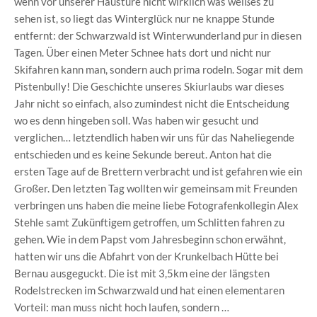
wenn vor unserer Haustüre nicht wirklich was weißes zu
sehen ist, so liegt das Winterglück nur ne knappe Stunde
entfernt: der Schwarzwald ist Winterwunderland pur in diesen
Tagen. Über einen Meter Schnee hats dort und nicht nur
Skifahren kann man, sondern auch prima rodeln. Sogar mit dem
Pistenbully! Die Geschichte unseres Skiurlaubs war dieses
Jahr nicht so einfach, also zumindest nicht die Entscheidung
wo es denn hingeben soll. Was haben wir gesucht und
verglichen… letztendlich haben wir uns für das Naheliegende
entschieden und es keine Sekunde bereut. Anton hat die
ersten Tage auf de Brettern verbracht und ist gefahren wie ein
Großer. Den letzten Tag wollten wir gemeinsam mit Freunden
verbringen uns haben die meine liebe Fotografenkollegin Alex
Stehle samt Zukünftigem getroffen, um Schlitten fahren zu
gehen. Wie in dem Papst vom Jahresbeginn schon erwähnt,
hatten wir uns die Abfahrt von der Krunkelbach Hütte bei
Bernau ausgeguckt. Die ist mit 3,5km eine der längsten
Rodelstrecken im Schwarzwald und hat einen elementaren
Vorteil: man muss nicht hoch laufen, sondern …