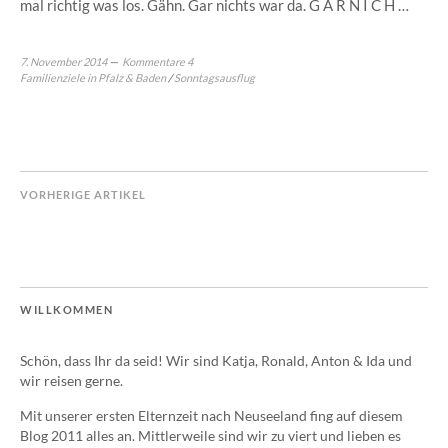
mal richtig was los. Gähn. Gar nichts war da. G A R N I C H …
7. November 2014
Kommentare 4
Familienziele in Pfalz & Baden
/
Sonntagsausflug
VORHERIGE ARTIKEL
WILLKOMMEN
Schön, dass Ihr da seid! Wir sind Katja, Ronald, Anton & Ida und
wir reisen gerne.
Mit unserer ersten Elternzeit nach Neuseeland fing auf diesem
Blog 2011 alles an. Mittlerweile sind wir zu viert und lieben es