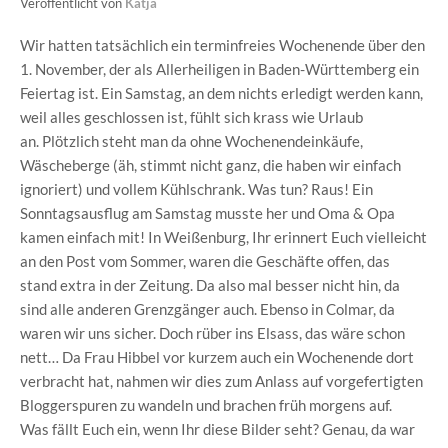
Veröffentlicht von
Katja
Wir hatten tatsächlich ein terminfreies Wochenende über den
1. November, der als Allerheiligen in Baden-Württemberg ein
Feiertag ist. Ein Samstag, an dem nichts erledigt werden kann,
weil alles geschlossen ist, fühlt sich krass wie Urlaub
an. Plötzlich steht man da ohne Wochenendeinkäufe,
Wäscheberge (äh, stimmt nicht ganz, die haben wir einfach
ignoriert) und vollem Kühlschrank. Was tun? Raus! Ein
Sonntagsausflug am Samstag musste her und Oma & Opa
kamen einfach mit! In Weißenburg, Ihr erinnert Euch vielleicht
an den Post vom Sommer, waren die Geschäfte offen, das
stand extra in der Zeitung. Da also mal besser nicht hin, da
sind alle anderen Grenzgänger auch. Ebenso in Colmar, da
waren wir uns sicher. Doch rüber ins Elsass, das wäre schon
nett… Da Frau Hibbel vor kurzem auch ein Wochenende dort
verbracht hat, nahmen wir dies zum Anlass auf vorgefertigten
Bloggerspuren zu wandeln und brachen früh morgens auf.
Was fällt Euch ein, wenn Ihr diese Bilder seht? Genau, da war