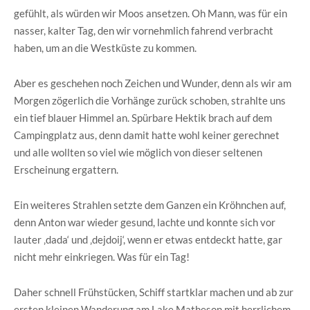
gefühlt, als würden wir Moos ansetzen. Oh Mann, was für ein
nasser, kalter Tag, den wir vornehmlich fahrend verbracht
haben, um an die Westküste zu kommen.
Aber es geschehen noch Zeichen und Wunder, denn als wir am
Morgen zögerlich die Vorhänge zurück schoben, strahlte uns
ein tief blauer Himmel an. Spürbare Hektik brach auf dem
Campingplatz aus, denn damit hatte wohl keiner gerechnet
und alle wollten so viel wie möglich von dieser seltenen
Erscheinung ergattern.
Ein weiteres Strahlen setzte dem Ganzen ein Kröhnchen auf,
denn Anton war wieder gesund, lachte und konnte sich vor
lauter ‚dada‘ und ‚dejdoij‘, wenn er etwas entdeckt hatte, gar
nicht mehr einkriegen. Was für ein Tag!
Daher schnell Frühstücken, Schiff startklar machen und ab zur
ersten kleinen Wanderung am Lake Matheson mit herrlichem