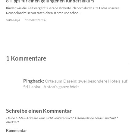
8 Tipps für einen gelungenen Kinderskikurs
Kinder, wie die Zeit vergeht! Gerade stöberte ich noch durch alte Fotos unserer
Neuseelandreise vor fast sieben Jahren und schon…
von
Katja
Kommentare 0
1 Kommentare
Pingback:
Orte zum Dasein: zwei besondere Hotels auf
Sri Lanka - Anton's ganze Welt
Schreibe einen Kommentar
Deine E-Mail-Adresse wird nicht veröffentlicht.
Erforderliche Felder sind mit
*
markiert.
Kommentar