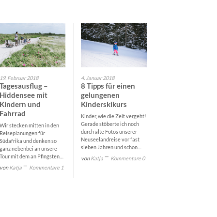
19. Februar 2018
4. Januar 2018
Tagesausflug –
8 Tipps für einen
Hiddensee mit
gelungenen
Kindern und
Kinderskikurs
Fahrrad
Kinder, wie die Zeit vergeht!
Gerade stöberte ich noch
Wir stecken mitten in den
durch alte Fotos unserer
Reiseplanungen für
Neuseelandreise vor fast
Südafrika und denken so
sieben Jahren und schon…
ganz nebenbei an unsere
Tour mit dem an Pfingsten…
von
Katja
Kommentare 0
von
Katja
Kommentare 1