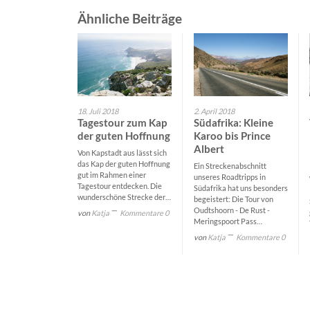
Ähnliche Beiträge
18. Juli 2018
2. April 2018
Tagestour zum Kap
Südafrika: Kleine
der guten Hoffnung
Karoo bis Prince
Albert
Von Kapstadt aus lässt sich
das Kap der guten Hoffnung
Ein Streckenabschnitt
gut im Rahmen einer
unseres Roadtripps in
Tagestour entdecken. Die
Südafrika hat uns besonders
wunderschöne Strecke der…
begeistert: Die Tour von
Oudtshoorn - De Rust -
von
Katja
Kommentare 0
Meringspoort Pass…
von
Katja
Kommentare 0