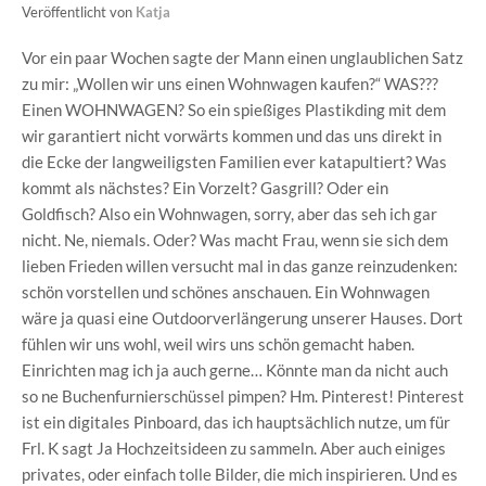
Veröffentlicht von
Katja
Vor ein paar Wochen sagte der Mann einen unglaublichen Satz
zu mir: „Wollen wir uns einen Wohnwagen kaufen?“ WAS???
Einen WOHNWAGEN? So ein spießiges Plastikding mit dem
wir garantiert nicht vorwärts kommen und das uns direkt in
die Ecke der langweiligsten Familien ever katapultiert? Was
kommt als nächstes? Ein Vorzelt? Gasgrill? Oder ein
Goldfisch? Also ein Wohnwagen, sorry, aber das seh ich gar
nicht. Ne, niemals. Oder? Was macht Frau, wenn sie sich dem
lieben Frieden willen versucht mal in das ganze reinzudenken:
schön vorstellen und schönes anschauen. Ein Wohnwagen
wäre ja quasi eine Outdoorverlängerung unserer Hauses. Dort
fühlen wir uns wohl, weil wirs uns schön gemacht haben.
Einrichten mag ich ja auch gerne… Könnte man da nicht auch
so ne Buchenfurnierschüssel pimpen? Hm. Pinterest! Pinterest
ist ein digitales Pinboard, das ich hauptsächlich nutze, um für
Frl. K sagt Ja Hochzeitsideen zu sammeln. Aber auch einiges
privates, oder einfach tolle Bilder, die mich inspirieren. Und es