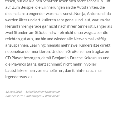
frisch, nur die kleinen Schatten lösen sich recht schnell in Luft
auf. Zum Beispiel die Erinnerungen an die Autofahrten, die
diesmal anstrengender waren als sonst. Nun ja, Anton und Ida
werden älter und artikulieren sehr genau und laut, warum das
Herumfahren gerade gar nicht nach ihrem Sinne ist. Länger als
zwei Stunden am Stück sind wir eh nicht unterwegs, aber die
reichten gut aus, um hin und wieder alle Nerven mal kräftig
anzuspannen. Learning: niemals mehr zwei Kindersitze direkt
nebeneinander montieren. Und dem Großen einen tragbaren
CD Player besorgen, damit Benjamin, Drache Kokosnuss und
die Playmos (ganz, ganz schlimm) nicht mehr in voller
Lautstärke einen vorne anplärren, damit hinten auch nur
irgendetwas zu …
12. Juni 2015
Schreibe einen Kommentar
Kroatien 2015
/
Wohnwagen & Wohnmobil