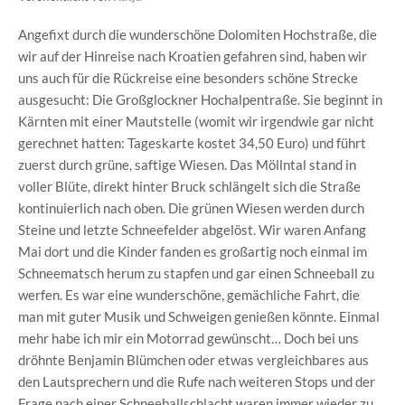
Angefixt durch die wunderschöne Dolomiten Hochstraße, die
wir auf der Hinreise nach Kroatien gefahren sind, haben wir
uns auch für die Rückreise eine besonders schöne Strecke
ausgesucht: Die Großglockner Hochalpentraße. Sie beginnt in
Kärnten mit einer Mautstelle (womit wir irgendwie gar nicht
gerechnet hatten: Tageskarte kostet 34,50 Euro) und führt
zuerst durch grüne, saftige Wiesen. Das Möllntal stand in
voller Blüte, direkt hinter Bruck schlängelt sich die Straße
kontinuierlich nach oben. Die grünen Wiesen werden durch
Steine und letzte Schneefelder abgelöst. Wir waren Anfang
Mai dort und die Kinder fanden es großartig noch einmal im
Schneematsch herum zu stapfen und gar einen Schneeball zu
werfen. Es war eine wunderschöne, gemächliche Fahrt, die
man mit guter Musik und Schweigen genießen könnte. Einmal
mehr habe ich mir ein Motorrad gewünscht… Doch bei uns
dröhnte Benjamin Blümchen oder etwas vergleichbares aus
den Lautsprechern und die Rufe nach weiteren Stops und der
Frage nach einer Schneeballschlacht waren immer wieder zu