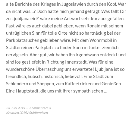
alte Berichte des Krieges in Jugoslawien durch den Kopf. War
da nicht was…? Doch hätte mich jemand gefragt ‚Was fällt Dir
zu Ljubljana ein?‘ wäre meine Antwort sehr kurz ausgefallen.
Fast wäre es auch dabei geblieben, wenn Ronald mit seinem
untrüglichen Sinn für tolle Orte nicht so hartnäckig bei der
Parkplatzsuchen geblieben wäre. Mit dem Wohnmobil in
Städten einen Parkplatz zu finden kann mitunter ziemlich
nervig sein. Aber gut, wir haben ihn irgendwann entdeckt und
sind los gestiefelt in Richtung Innenstadt. Was für eine
wunderschöne Überraschung uns erwartete! Ljubljana ist so
freundlich, hübsch, historisch, liebevoll. Eine Stadt zum
Schlendern und Shoppen, zum Kaffeetrinken und Genießen.
Eine Hauptstadt, die uns mit ihrer sympathischen …
26. Juni 2015
Kommentare 3
Kroatien 2015
/
Städtereisen