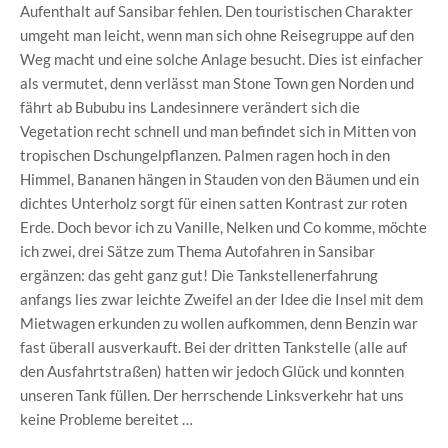
Aufenthalt auf Sansibar fehlen. Den touristischen Charakter
umgeht man leicht, wenn man sich ohne Reisegruppe auf den
Weg macht und eine solche Anlage besucht. Dies ist einfacher
als vermutet, denn verlässt man Stone Town gen Norden und
fährt ab Bububu ins Landesinnere verändert sich die
Vegetation recht schnell und man befindet sich in Mitten von
tropischen Dschungelpflanzen. Palmen ragen hoch in den
Himmel, Bananen hängen in Stauden von den Bäumen und ein
dichtes Unterholz sorgt für einen satten Kontrast zur roten
Erde. Doch bevor ich zu Vanille, Nelken und Co komme, möchte
ich zwei, drei Sätze zum Thema Autofahren in Sansibar
ergänzen: das geht ganz gut! Die Tankstellenerfahrung
anfangs lies zwar leichte Zweifel an der Idee die Insel mit dem
Mietwagen erkunden zu wollen aufkommen, denn Benzin war
fast überall ausverkauft. Bei der dritten Tankstelle (alle auf
den Ausfahrtstraßen) hatten wir jedoch Glück und konnten
unseren Tank füllen. Der herrschende Linksverkehr hat uns
keine Probleme bereitet …