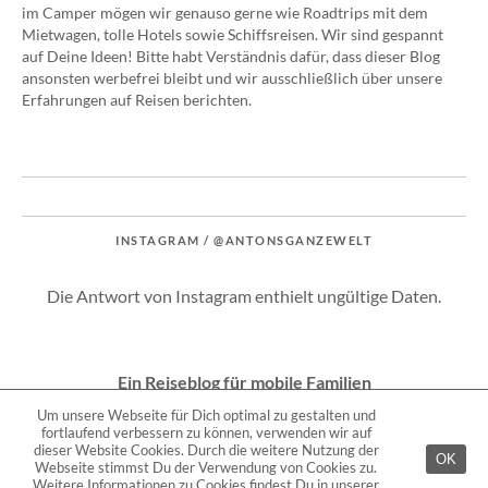
im Camper mögen wir genauso gerne wie Roadtrips mit dem
Mietwagen, tolle Hotels sowie Schiffsreisen. Wir sind gespannt
auf Deine Ideen! Bitte habt Verständnis dafür, dass dieser Blog
ansonsten werbefrei bleibt und wir ausschließlich über unsere
Erfahrungen auf Reisen berichten.
INSTAGRAM / @ANTONSGANZEWELT
Die Antwort von Instagram enthielt ungültige Daten.
Ein Reiseblog für mobile Familien
Um unsere Webseite für Dich optimal zu gestalten und
fortlaufend verbessern zu können, verwenden wir auf
Copyright © 2026
Anton's ganze Welt.
dieser Website Cookies. Durch die weitere Nutzung der
OK
Webseite stimmst Du der Verwendung von Cookies zu.
Weitere Informationen zu Cookies findest Du in unserer