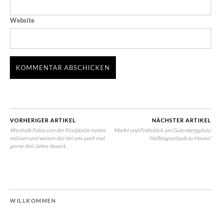
Website
VORHERIGER ARTIKEL
NÄCHSTER ARTIKEL
Weshalb Fotos von der Festplatte runter
Markt und Frühstück am Gutenbergplatz.
müssen und warum das bei uns auch mal
Halbtagsurlaub zu Hause!
gerne drei Jahre dauert.
WILLKOMMEN