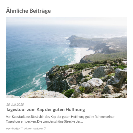
Ähnliche Beiträge
18. Juli 2018
Tagestour zum Kap der guten Hoffnung
Von Kapstadt aus lässt sich das Kap der guten Hoffnung gut im Rahmen einer
Tagestour entdecken. Die wunderschöne Strecke der…
von
Katja
Kommentare 0