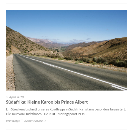
2. April 2018
Südafrika: Kleine Karoo bis Prince Albert
Ein Streckenabschnitt unseres Roadtripps in Südafrika hat uns besonders begeistert:
Die Tour von Oudtshoorn - De Rust - Meringspoort Pass…
von
Katja
Kommentare 0