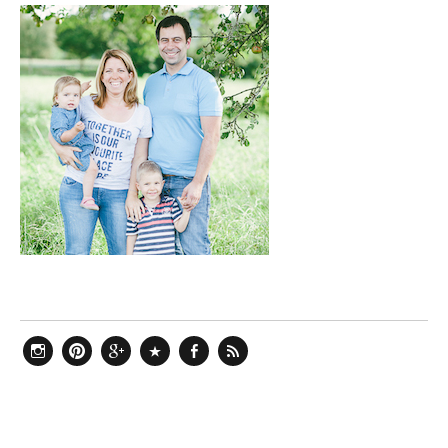
Instagram
Pinterest
Google+
Bloglovin
Facebook
Feed