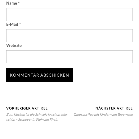
Name
*
E-Mail
*
Website
VORHERIGER ARTIKEL
NÄCHSTER ARTIKEL
Zum Kucken ist die Schweiz ja schon sehr
Tagesausflug mit Kindern am Tegernsee
schön – Stopover in Stein am Rhein